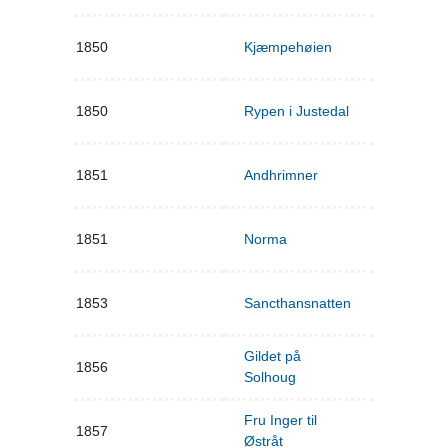
1850
Kjæmpehøien
1850
Rypen i Justedal
1851
Andhrimner
1851
Norma
1853
Sancthansnatten
Gildet på
1856
Solhoug
Fru Inger til
1857
Østråt