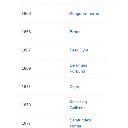
1863
Kongs-Emnerne
1866
Brand
1867
Peer Gynt
De unges
1869
Forbund
1871
Digte
Kejser og
1873
Galilæer
Samfundets
1877
støtter