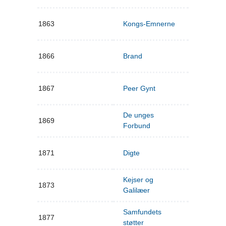
1863
Kongs-Emnerne
1866
Brand
1867
Peer Gynt
De unges
1869
Forbund
1871
Digte
Kejser og
1873
Galilæer
Samfundets
1877
støtter