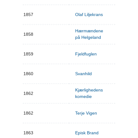
1857
Olaf Liljekrans
Hærmændene
1858
på Helgeland
1859
Fjeldfuglen
1860
Svanhild
Kjærlighedens
1862
komedie
1862
Terje Vigen
1863
Episk Brand