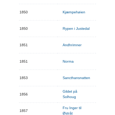
1850
Kjæmpehøien
1850
Rypen i Justedal
1851
Andhrimner
1851
Norma
1853
Sancthansnatten
Gildet på
1856
Solhoug
Fru Inger til
1857
Østråt