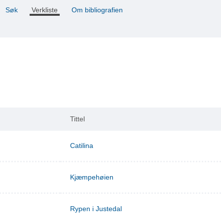
Søk
Verkliste
Om bibliografien
Tittel
Catilina
Kjæmpehøien
Rypen i Justedal