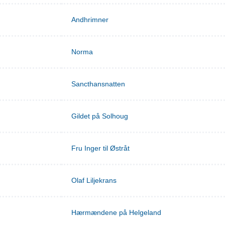
Andhrimner
Norma
Sancthansnatten
Gildet på Solhoug
Fru Inger til Østråt
Olaf Liljekrans
Hærmændene på Helgeland