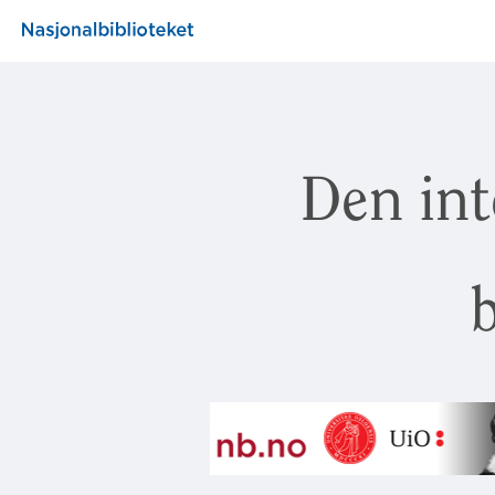
Den int
b