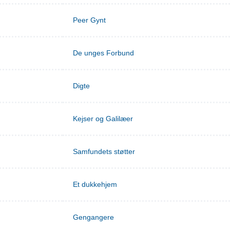
Peer Gynt
De unges Forbund
Digte
Kejser og Galilæer
Samfundets støtter
Et dukkehjem
Gengangere