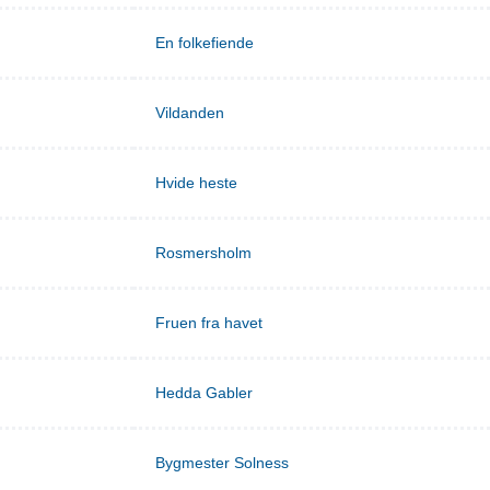
En folkefiende
Vildanden
Hvide heste
Rosmersholm
Fruen fra havet
Hedda Gabler
Bygmester Solness