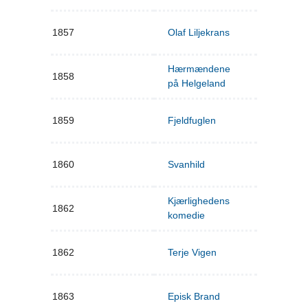
1857
Olaf Liljekrans
Hærmændene
1858
på Helgeland
1859
Fjeldfuglen
1860
Svanhild
Kjærlighedens
1862
komedie
1862
Terje Vigen
1863
Episk Brand