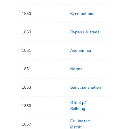
1850
Kjæmpehøien
1850
Rypen i Justedal
1851
Andhrimner
1851
Norma
1853
Sancthansnatten
Gildet på
1856
Solhoug
Fru Inger til
1857
Østråt