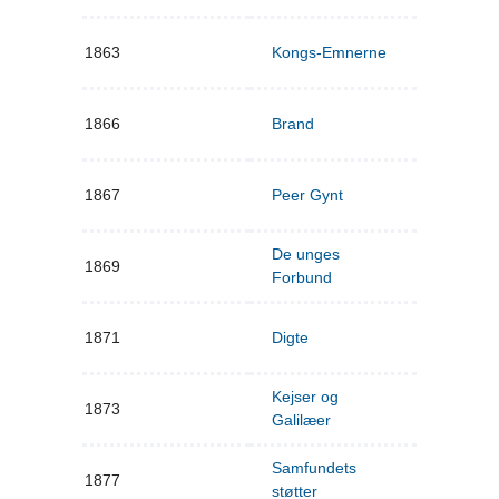
1863
Kongs-Emnerne
1866
Brand
1867
Peer Gynt
De unges
1869
Forbund
1871
Digte
Kejser og
1873
Galilæer
Samfundets
1877
støtter