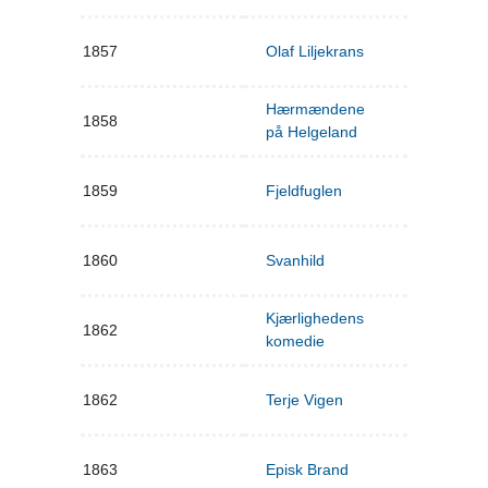
1857
Olaf Liljekrans
Hærmændene
1858
på Helgeland
1859
Fjeldfuglen
1860
Svanhild
Kjærlighedens
1862
komedie
1862
Terje Vigen
1863
Episk Brand