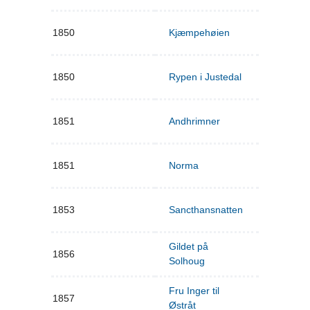
1850
Kjæmpehøien
1850
Rypen i Justedal
1851
Andhrimner
1851
Norma
1853
Sancthansnatten
Gildet på
1856
Solhoug
Fru Inger til
1857
Østråt