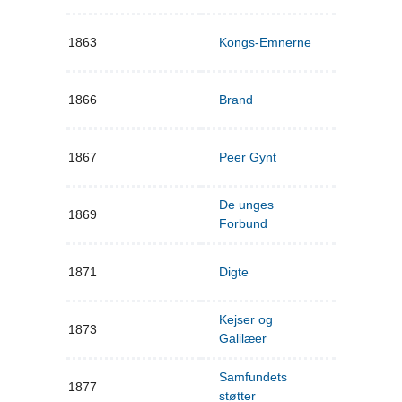
1863
Kongs-Emnerne
1866
Brand
1867
Peer Gynt
De unges
1869
Forbund
1871
Digte
Kejser og
1873
Galilæer
Samfundets
1877
støtter