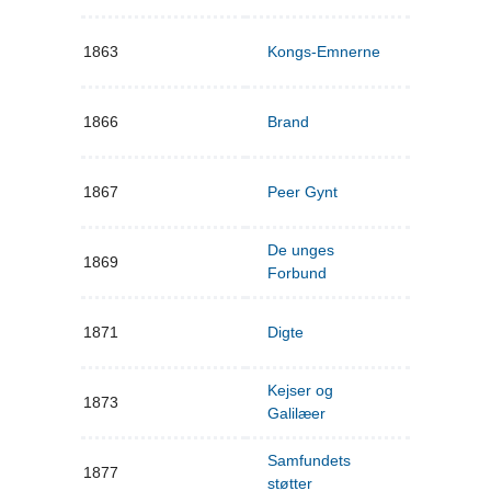
1863
Kongs-Emnerne
1866
Brand
1867
Peer Gynt
De unges
1869
Forbund
1871
Digte
Kejser og
1873
Galilæer
Samfundets
1877
støtter