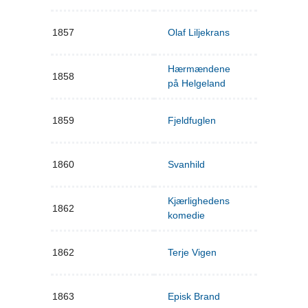
1857
Olaf Liljekrans
Hærmændene
1858
på Helgeland
1859
Fjeldfuglen
1860
Svanhild
Kjærlighedens
1862
komedie
1862
Terje Vigen
1863
Episk Brand