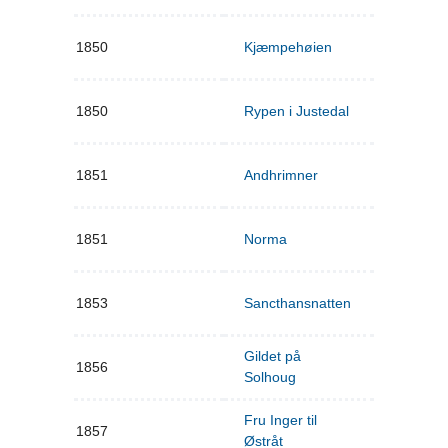
1850
Kjæmpehøien
1850
Rypen i Justedal
1851
Andhrimner
1851
Norma
1853
Sancthansnatten
Gildet på
1856
Solhoug
Fru Inger til
1857
Østråt