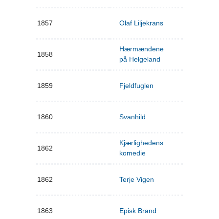
1857
Olaf Liljekrans
Hærmændene
1858
på Helgeland
1859
Fjeldfuglen
1860
Svanhild
Kjærlighedens
1862
komedie
1862
Terje Vigen
1863
Episk Brand