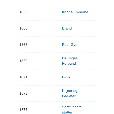
1863
Kongs-Emnerne
1866
Brand
1867
Peer Gynt
De unges
1869
Forbund
1871
Digte
Kejser og
1873
Galilæer
Samfundets
1877
støtter