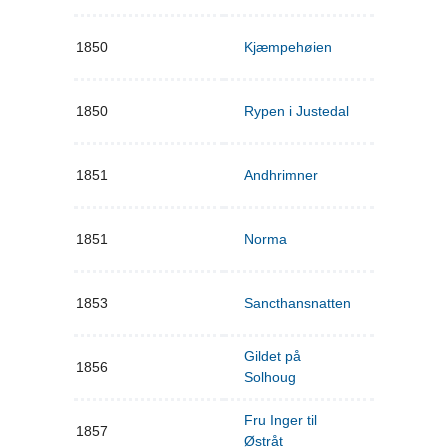
1850
Kjæmpehøien
1850
Rypen i Justedal
1851
Andhrimner
1851
Norma
1853
Sancthansnatten
Gildet på
1856
Solhoug
Fru Inger til
1857
Østråt