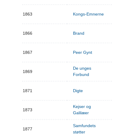
1863
Kongs-Emnerne
1866
Brand
1867
Peer Gynt
De unges
1869
Forbund
1871
Digte
Kejser og
1873
Galilæer
Samfundets
1877
støtter