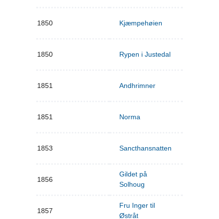
1850
Kjæmpehøien
1850
Rypen i Justedal
1851
Andhrimner
1851
Norma
1853
Sancthansnatten
Gildet på
1856
Solhoug
Fru Inger til
1857
Østråt