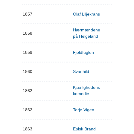
1857
Olaf Liljekrans
Hærmændene
1858
på Helgeland
1859
Fjeldfuglen
1860
Svanhild
Kjærlighedens
1862
komedie
1862
Terje Vigen
1863
Episk Brand