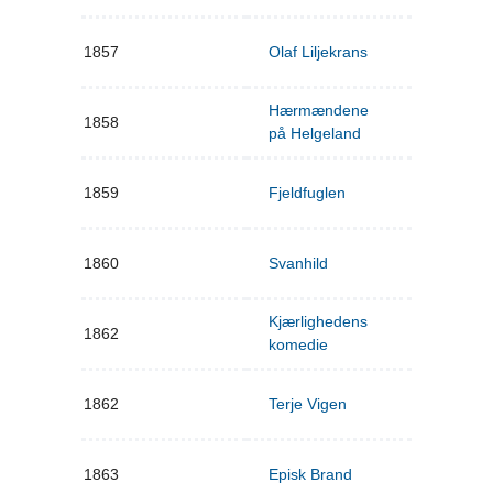
1857
Olaf Liljekrans
Hærmændene
1858
på Helgeland
1859
Fjeldfuglen
1860
Svanhild
Kjærlighedens
1862
komedie
1862
Terje Vigen
1863
Episk Brand