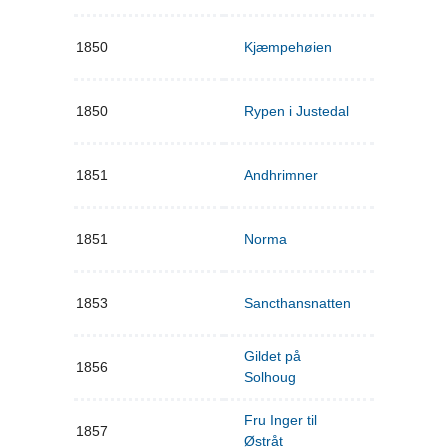
1850
Kjæmpehøien
1850
Rypen i Justedal
1851
Andhrimner
1851
Norma
1853
Sancthansnatten
Gildet på
1856
Solhoug
Fru Inger til
1857
Østråt