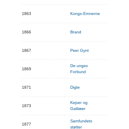
1863
Kongs-Emnerne
1866
Brand
1867
Peer Gynt
De unges
1869
Forbund
1871
Digte
Kejser og
1873
Galilæer
Samfundets
1877
støtter