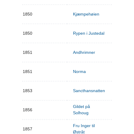
1850
Kjæmpehøien
1850
Rypen i Justedal
1851
Andhrimner
1851
Norma
1853
Sancthansnatten
Gildet på
1856
Solhoug
Fru Inger til
1857
Østråt