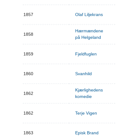
1857
Olaf Liljekrans
Hærmændene
1858
på Helgeland
1859
Fjeldfuglen
1860
Svanhild
Kjærlighedens
1862
komedie
1862
Terje Vigen
1863
Episk Brand