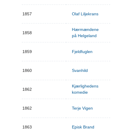
1857
Olaf Liljekrans
Hærmændene
1858
på Helgeland
1859
Fjeldfuglen
1860
Svanhild
Kjærlighedens
1862
komedie
1862
Terje Vigen
1863
Episk Brand