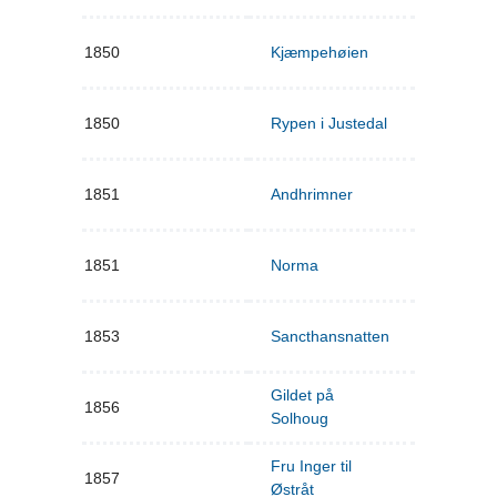
1850
Kjæmpehøien
1850
Rypen i Justedal
1851
Andhrimner
1851
Norma
1853
Sancthansnatten
Gildet på
1856
Solhoug
Fru Inger til
1857
Østråt