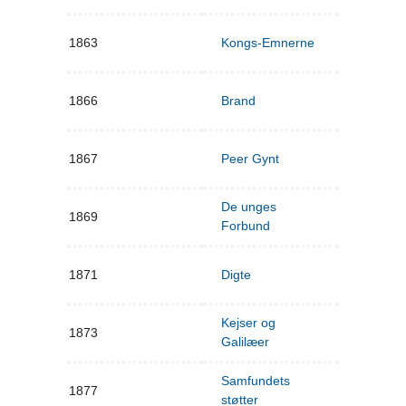
1863
Kongs-Emnerne
1866
Brand
1867
Peer Gynt
De unges
1869
Forbund
1871
Digte
Kejser og
1873
Galilæer
Samfundets
1877
støtter