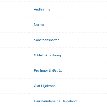
Andhrimner
Norma
Sancthansnatten
Gildet på Solhoug
Fru Inger til Østråt
Olaf Liljekrans
Hærmændene på Helgeland