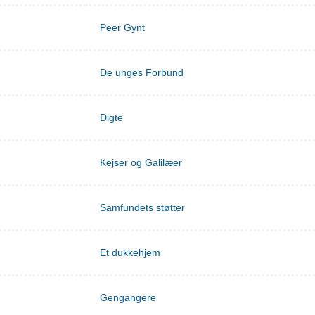
Peer Gynt
De unges Forbund
Digte
Kejser og Galilæer
Samfundets støtter
Et dukkehjem
Gengangere