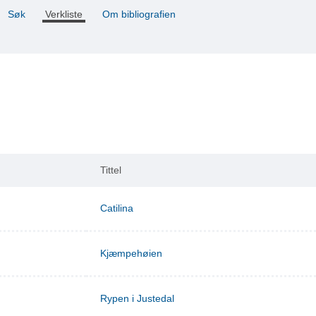
Søk
Verkliste
Om bibliografien
Tittel
Catilina
Kjæmpehøien
Rypen i Justedal