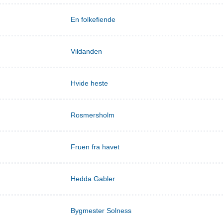
En folkefiende
Vildanden
Hvide heste
Rosmersholm
Fruen fra havet
Hedda Gabler
Bygmester Solness