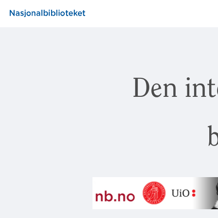
Den int
b