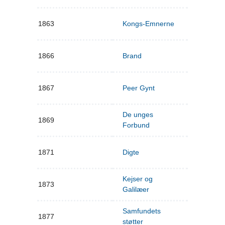
1863
Kongs-Emnerne
1866
Brand
1867
Peer Gynt
De unges
1869
Forbund
1871
Digte
Kejser og
1873
Galilæer
Samfundets
1877
støtter