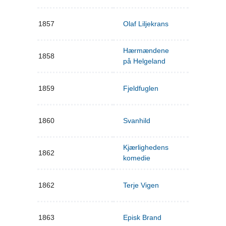
1857
Olaf Liljekrans
Hærmændene
1858
på Helgeland
1859
Fjeldfuglen
1860
Svanhild
Kjærlighedens
1862
komedie
1862
Terje Vigen
1863
Episk Brand