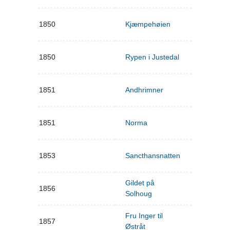
1850
Kjæmpehøien
1850
Rypen i Justedal
1851
Andhrimner
1851
Norma
1853
Sancthansnatten
Gildet på
1856
Solhoug
Fru Inger til
1857
Østråt