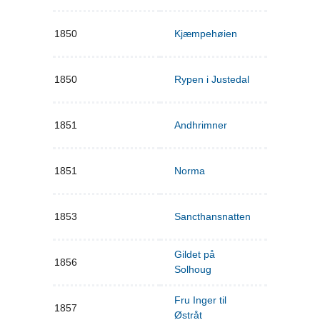
1850
Kjæmpehøien
1850
Rypen i Justedal
1851
Andhrimner
1851
Norma
1853
Sancthansnatten
Gildet på
1856
Solhoug
Fru Inger til
1857
Østråt