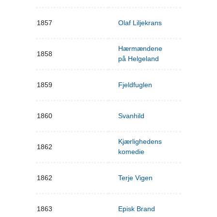
1857
Olaf Liljekrans
Hærmændene
1858
på Helgeland
1859
Fjeldfuglen
1860
Svanhild
Kjærlighedens
1862
komedie
1862
Terje Vigen
1863
Episk Brand