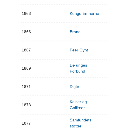
1863
Kongs-Emnerne
1866
Brand
1867
Peer Gynt
De unges
1869
Forbund
1871
Digte
Kejser og
1873
Galilæer
Samfundets
1877
støtter