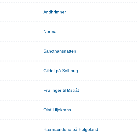
Andhrimner
Norma
Sancthansnatten
Gildet på Solhoug
Fru Inger til Østråt
Olaf Liljekrans
Hærmændene på Helgeland