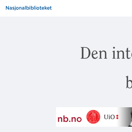
Den int
b