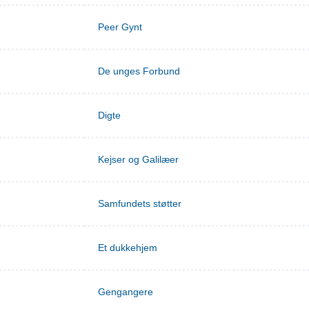
Peer Gynt
De unges Forbund
Digte
Kejser og Galilæer
Samfundets støtter
Et dukkehjem
Gengangere