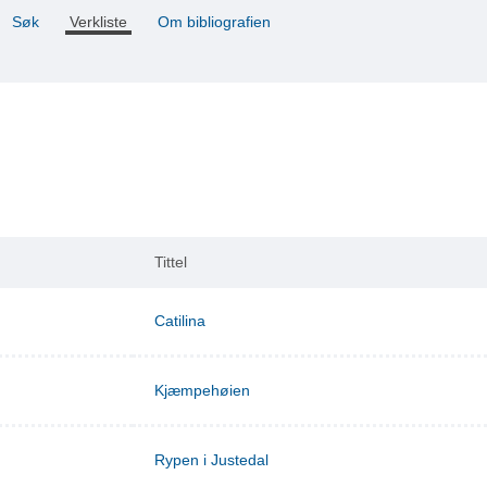
Søk
Verkliste
Om bibliografien
Tittel
Catilina
Kjæmpehøien
Rypen i Justedal