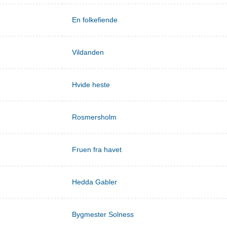
En folkefiende
Vildanden
Hvide heste
Rosmersholm
Fruen fra havet
Hedda Gabler
Bygmester Solness