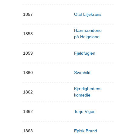
1857
Olaf Liljekrans
Hærmændene
1858
på Helgeland
1859
Fjeldfuglen
1860
Svanhild
Kjærlighedens
1862
komedie
1862
Terje Vigen
1863
Episk Brand