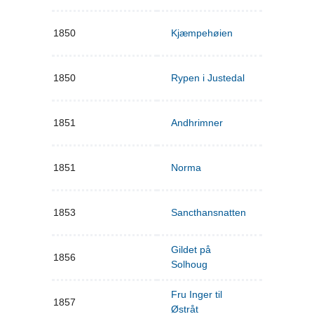
1850
Kjæmpehøien
1850
Rypen i Justedal
1851
Andhrimner
1851
Norma
1853
Sancthansnatten
Gildet på
1856
Solhoug
Fru Inger til
1857
Østråt