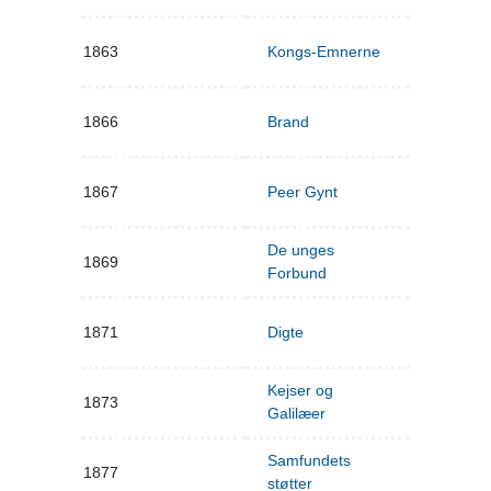
1863
Kongs-Emnerne
1866
Brand
1867
Peer Gynt
De unges
1869
Forbund
1871
Digte
Kejser og
1873
Galilæer
Samfundets
1877
støtter