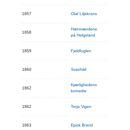
1857
Olaf Liljekrans
Hærmændene
1858
på Helgeland
1859
Fjeldfuglen
1860
Svanhild
Kjærlighedens
1862
komedie
1862
Terje Vigen
1863
Episk Brand