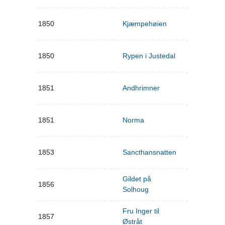
1850
Kjæmpehøien
1850
Rypen i Justedal
1851
Andhrimner
1851
Norma
1853
Sancthansnatten
Gildet på
1856
Solhoug
Fru Inger til
1857
Østråt