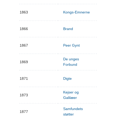
1863
Kongs-Emnerne
1866
Brand
1867
Peer Gynt
De unges
1869
Forbund
1871
Digte
Kejser og
1873
Galilæer
Samfundets
1877
støtter