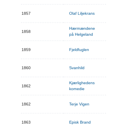
1857
Olaf Liljekrans
Hærmændene
1858
på Helgeland
1859
Fjeldfuglen
1860
Svanhild
Kjærlighedens
1862
komedie
1862
Terje Vigen
1863
Episk Brand