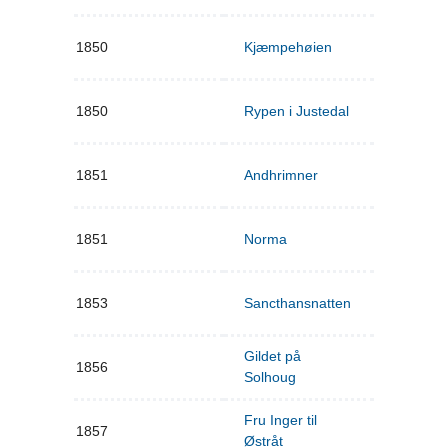
1850
Kjæmpehøien
1850
Rypen i Justedal
1851
Andhrimner
1851
Norma
1853
Sancthansnatten
Gildet på
1856
Solhoug
Fru Inger til
1857
Østråt