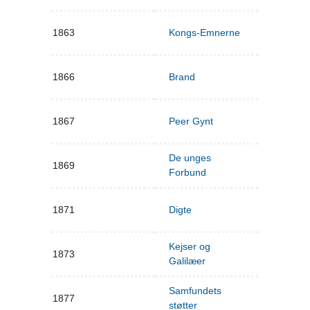
1863
Kongs-Emnerne
1866
Brand
1867
Peer Gynt
De unges
1869
Forbund
1871
Digte
Kejser og
1873
Galilæer
Samfundets
1877
støtter