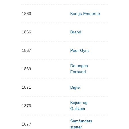
1863
Kongs-Emnerne
1866
Brand
1867
Peer Gynt
De unges
1869
Forbund
1871
Digte
Kejser og
1873
Galilæer
Samfundets
1877
støtter