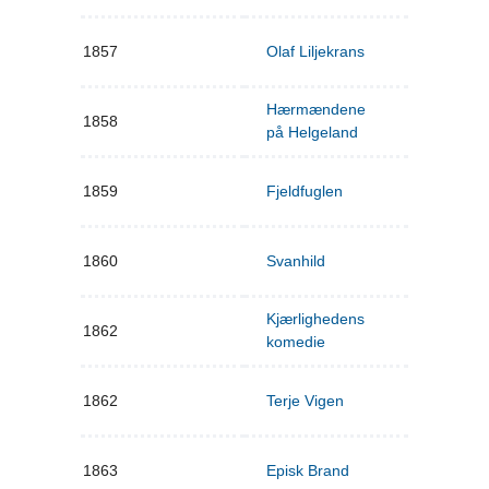
1857
Olaf Liljekrans
Hærmændene
1858
på Helgeland
1859
Fjeldfuglen
1860
Svanhild
Kjærlighedens
1862
komedie
1862
Terje Vigen
1863
Episk Brand