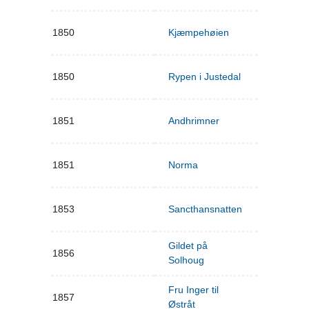
1850
Kjæmpehøien
1850
Rypen i Justedal
1851
Andhrimner
1851
Norma
1853
Sancthansnatten
Gildet på
1856
Solhoug
Fru Inger til
1857
Østråt