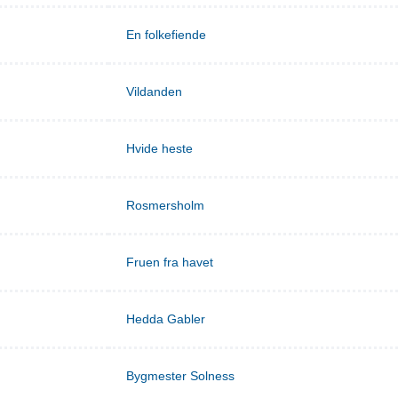
En folkefiende
Vildanden
Hvide heste
Rosmersholm
Fruen fra havet
Hedda Gabler
Bygmester Solness