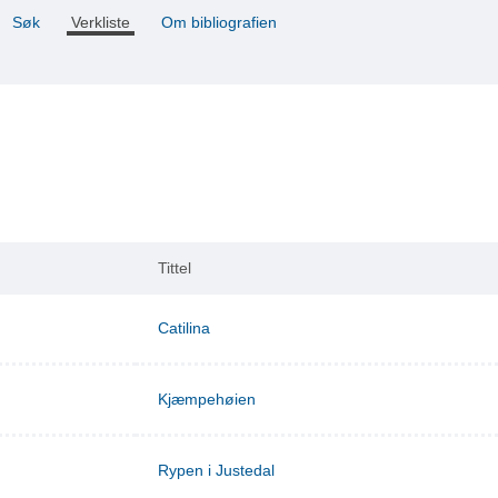
Søk
Verkliste
Om bibliografien
Tittel
Catilina
Kjæmpehøien
Rypen i Justedal