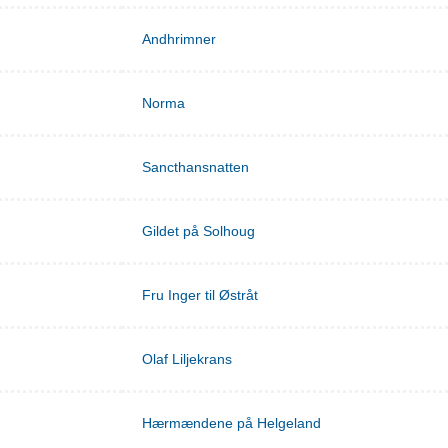
Andhrimner
Norma
Sancthansnatten
Gildet på Solhoug
Fru Inger til Østråt
Olaf Liljekrans
Hærmændene på Helgeland