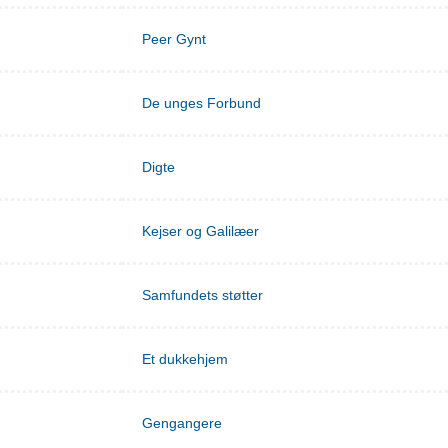
Peer Gynt
De unges Forbund
Digte
Kejser og Galilæer
Samfundets støtter
Et dukkehjem
Gengangere