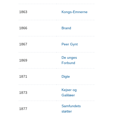
1863
Kongs-Emnerne
1866
Brand
1867
Peer Gynt
De unges
1869
Forbund
1871
Digte
Kejser og
1873
Galilæer
Samfundets
1877
støtter