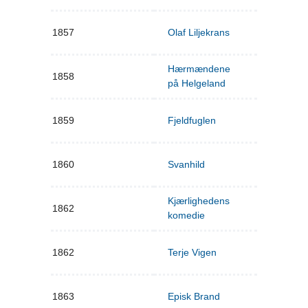
1857
Olaf Liljekrans
Hærmændene
1858
på Helgeland
1859
Fjeldfuglen
1860
Svanhild
Kjærlighedens
1862
komedie
1862
Terje Vigen
1863
Episk Brand