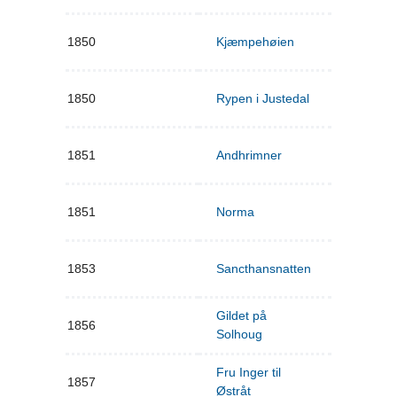
1850
Kjæmpehøien
1850
Rypen i Justedal
1851
Andhrimner
1851
Norma
1853
Sancthansnatten
Gildet på
1856
Solhoug
Fru Inger til
1857
Østråt