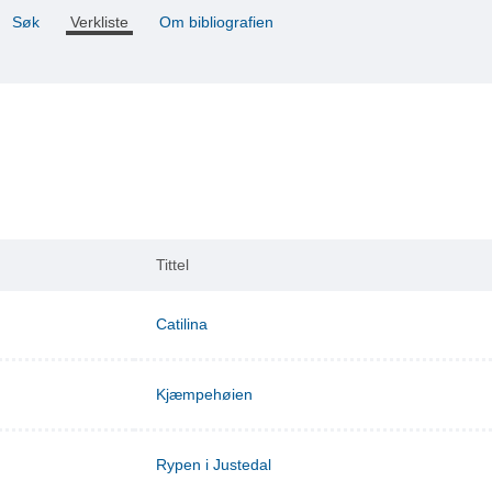
Søk
Verkliste
Om bibliografien
Tittel
Catilina
Kjæmpehøien
Rypen i Justedal