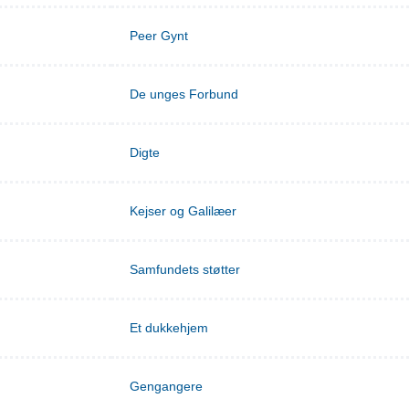
Peer Gynt
De unges Forbund
Digte
Kejser og Galilæer
Samfundets støtter
Et dukkehjem
Gengangere