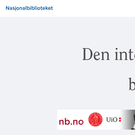
Den int
b