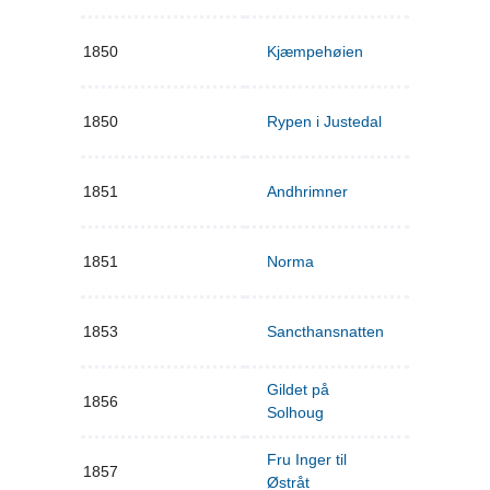
1850
Kjæmpehøien
1850
Rypen i Justedal
1851
Andhrimner
1851
Norma
1853
Sancthansnatten
Gildet på
1856
Solhoug
Fru Inger til
1857
Østråt