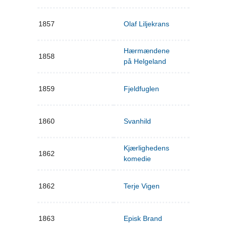
1857
Olaf Liljekrans
Hærmændene
1858
på Helgeland
1859
Fjeldfuglen
1860
Svanhild
Kjærlighedens
1862
komedie
1862
Terje Vigen
1863
Episk Brand