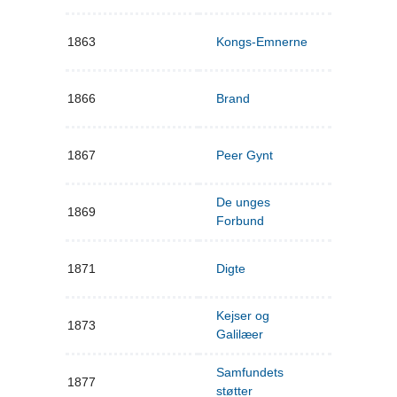
1863
Kongs-Emnerne
1866
Brand
1867
Peer Gynt
De unges
1869
Forbund
1871
Digte
Kejser og
1873
Galilæer
Samfundets
1877
støtter