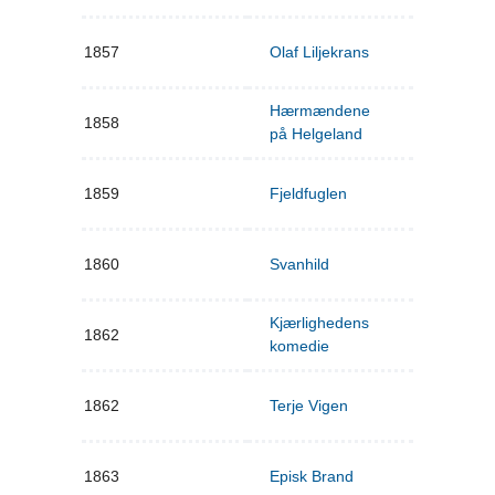
1857
Olaf Liljekrans
Hærmændene
1858
på Helgeland
1859
Fjeldfuglen
1860
Svanhild
Kjærlighedens
1862
komedie
1862
Terje Vigen
1863
Episk Brand