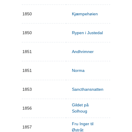
1850
Kjæmpehøien
1850
Rypen i Justedal
1851
Andhrimner
1851
Norma
1853
Sancthansnatten
Gildet på
1856
Solhoug
Fru Inger til
1857
Østråt