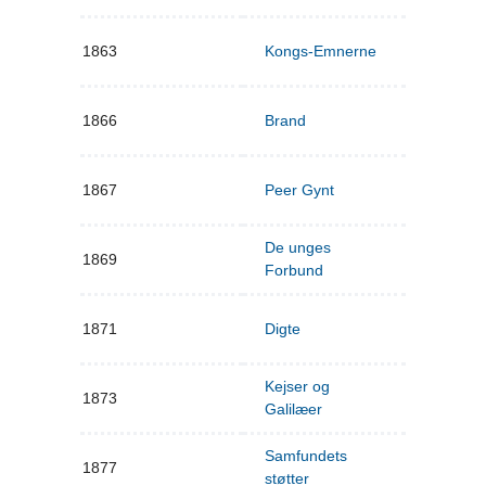
1863
Kongs-Emnerne
1866
Brand
1867
Peer Gynt
De unges
1869
Forbund
1871
Digte
Kejser og
1873
Galilæer
Samfundets
1877
støtter