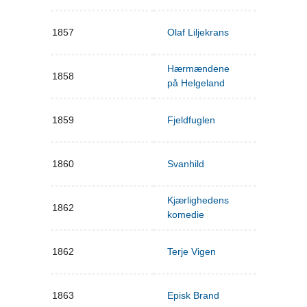
1857
Olaf Liljekrans
Hærmændene
1858
på Helgeland
1859
Fjeldfuglen
1860
Svanhild
Kjærlighedens
1862
komedie
1862
Terje Vigen
1863
Episk Brand