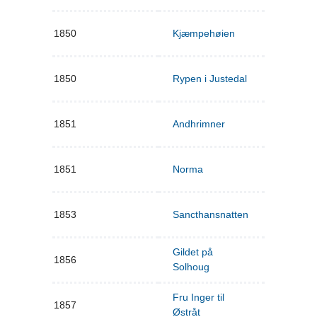
1850
Kjæmpehøien
1850
Rypen i Justedal
1851
Andhrimner
1851
Norma
1853
Sancthansnatten
Gildet på
1856
Solhoug
Fru Inger til
1857
Østråt