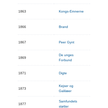
1863
Kongs-Emnerne
1866
Brand
1867
Peer Gynt
De unges
1869
Forbund
1871
Digte
Kejser og
1873
Galilæer
Samfundets
1877
støtter