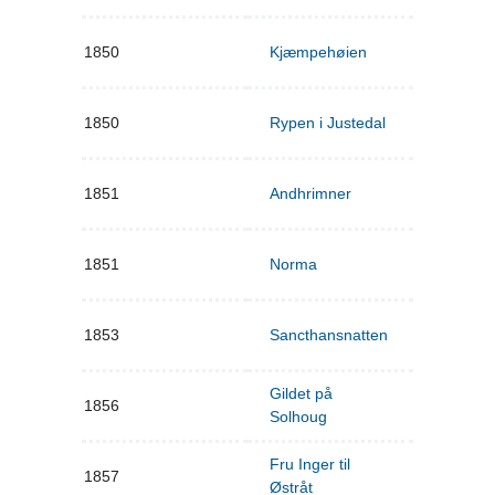
1850
Kjæmpehøien
1850
Rypen i Justedal
1851
Andhrimner
1851
Norma
1853
Sancthansnatten
Gildet på
1856
Solhoug
Fru Inger til
1857
Østråt