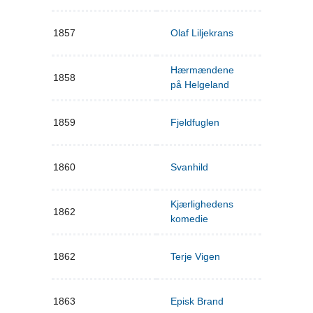
1857
Olaf Liljekrans
Hærmændene
1858
på Helgeland
1859
Fjeldfuglen
1860
Svanhild
Kjærlighedens
1862
komedie
1862
Terje Vigen
1863
Episk Brand