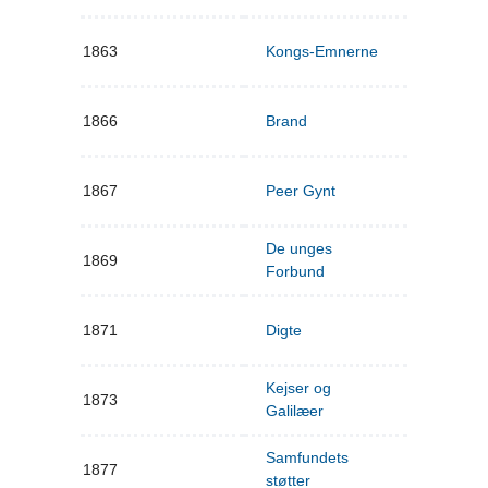
1863
Kongs-Emnerne
1866
Brand
1867
Peer Gynt
De unges
1869
Forbund
1871
Digte
Kejser og
1873
Galilæer
Samfundets
1877
støtter