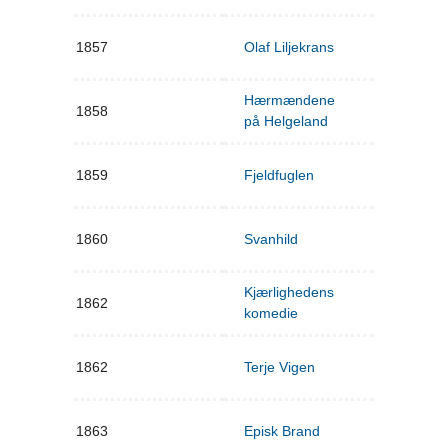
1857
Olaf Liljekrans
Hærmændene
1858
på Helgeland
1859
Fjeldfuglen
1860
Svanhild
Kjærlighedens
1862
komedie
1862
Terje Vigen
1863
Episk Brand