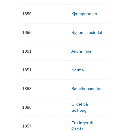
1850
Kjæmpehøien
1850
Rypen i Justedal
1851
Andhrimner
1851
Norma
1853
Sancthansnatten
Gildet på
1856
Solhoug
Fru Inger til
1857
Østråt