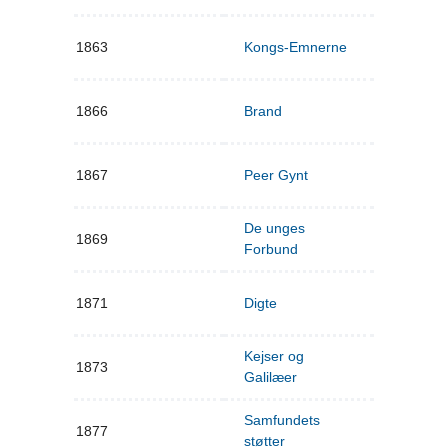
1863
Kongs-Emnerne
1866
Brand
1867
Peer Gynt
De unges
1869
Forbund
1871
Digte
Kejser og
1873
Galilæer
Samfundets
1877
støtter