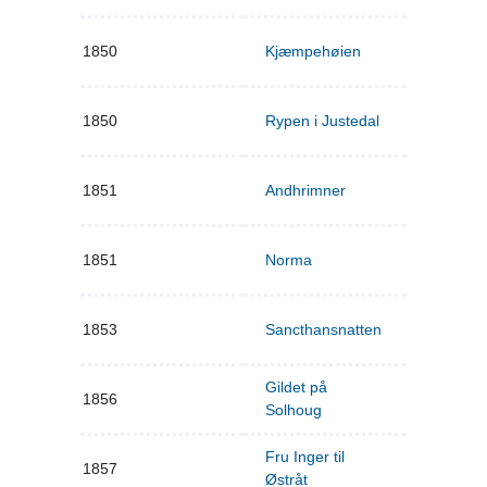
1850
Kjæmpehøien
1850
Rypen i Justedal
1851
Andhrimner
1851
Norma
1853
Sancthansnatten
Gildet på
1856
Solhoug
Fru Inger til
1857
Østråt