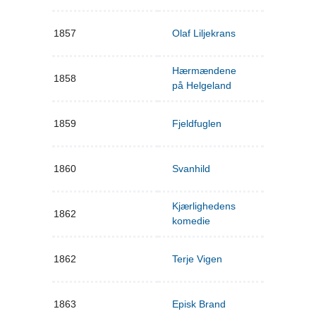
1857
Olaf Liljekrans
Hærmændene
1858
på Helgeland
1859
Fjeldfuglen
1860
Svanhild
Kjærlighedens
1862
komedie
1862
Terje Vigen
1863
Episk Brand