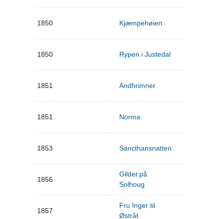
1850
Kjæmpehøien
1850
Rypen i Justedal
1851
Andhrimner
1851
Norma
1853
Sancthansnatten
Gildet på
1856
Solhoug
Fru Inger til
1857
Østråt