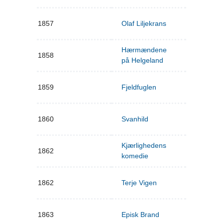
1857
Olaf Liljekrans
Hærmændene
1858
på Helgeland
1859
Fjeldfuglen
1860
Svanhild
Kjærlighedens
1862
komedie
1862
Terje Vigen
1863
Episk Brand