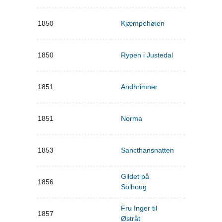
1850
Kjæmpehøien
1850
Rypen i Justedal
1851
Andhrimner
1851
Norma
1853
Sancthansnatten
Gildet på
1856
Solhoug
Fru Inger til
1857
Østråt