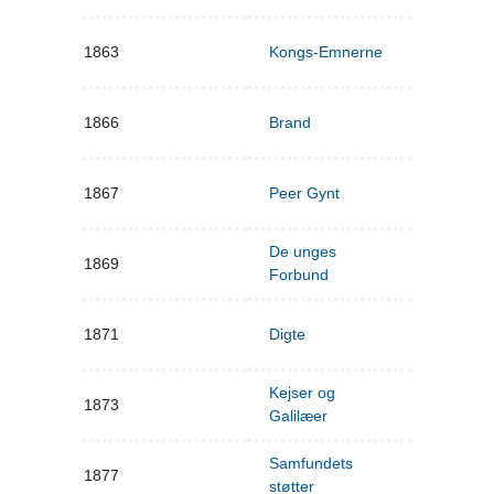
1863
Kongs-Emnerne
1866
Brand
1867
Peer Gynt
De unges
1869
Forbund
1871
Digte
Kejser og
1873
Galilæer
Samfundets
1877
støtter