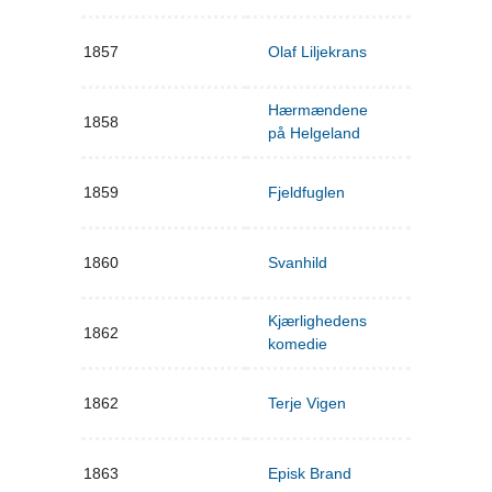
1857
Olaf Liljekrans
Hærmændene
1858
på Helgeland
1859
Fjeldfuglen
1860
Svanhild
Kjærlighedens
1862
komedie
1862
Terje Vigen
1863
Episk Brand