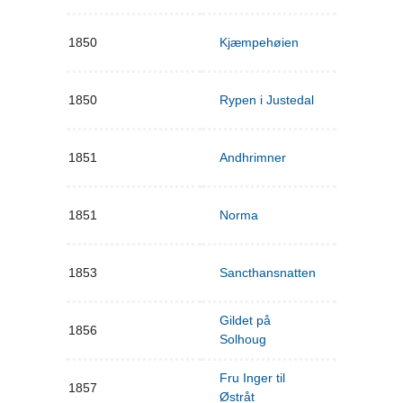
1850
Kjæmpehøien
1850
Rypen i Justedal
1851
Andhrimner
1851
Norma
1853
Sancthansnatten
Gildet på
1856
Solhoug
Fru Inger til
1857
Østråt