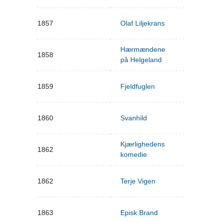
1857
Olaf Liljekrans
Hærmændene
1858
på Helgeland
1859
Fjeldfuglen
1860
Svanhild
Kjærlighedens
1862
komedie
1862
Terje Vigen
1863
Episk Brand