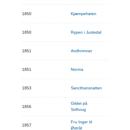
1850
Kjæmpehøien
1850
Rypen i Justedal
1851
Andhrimner
1851
Norma
1853
Sancthansnatten
Gildet på
1856
Solhoug
Fru Inger til
1857
Østråt