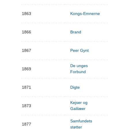
1863
Kongs-Emnerne
1866
Brand
1867
Peer Gynt
De unges
1869
Forbund
1871
Digte
Kejser og
1873
Galilæer
Samfundets
1877
støtter