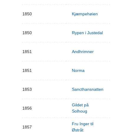
1850
Kjæmpehøien
1850
Rypen i Justedal
1851
Andhrimner
1851
Norma
1853
Sancthansnatten
Gildet på
1856
Solhoug
Fru Inger til
1857
Østråt