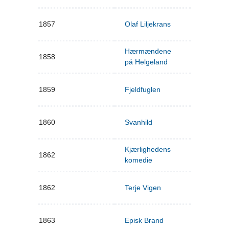
1857
Olaf Liljekrans
Hærmændene
1858
på Helgeland
1859
Fjeldfuglen
1860
Svanhild
Kjærlighedens
1862
komedie
1862
Terje Vigen
1863
Episk Brand