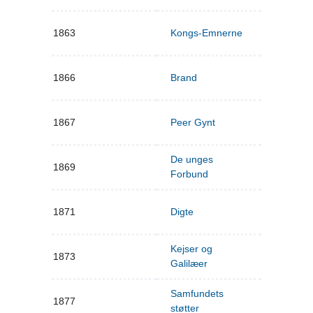
1863
Kongs-Emnerne
1866
Brand
1867
Peer Gynt
De unges
1869
Forbund
1871
Digte
Kejser og
1873
Galilæer
Samfundets
1877
støtter