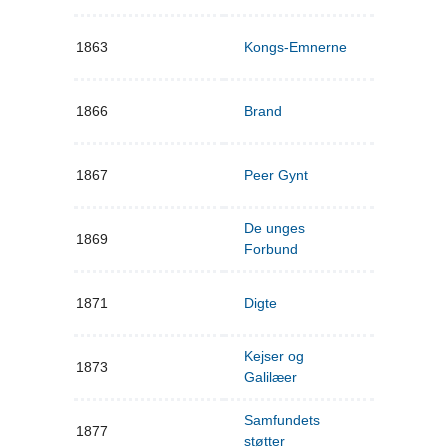
1863
Kongs-Emnerne
1866
Brand
1867
Peer Gynt
De unges
1869
Forbund
1871
Digte
Kejser og
1873
Galilæer
Samfundets
1877
støtter