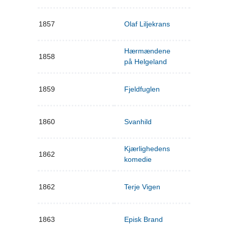
1857
Olaf Liljekrans
Hærmændene
1858
på Helgeland
1859
Fjeldfuglen
1860
Svanhild
Kjærlighedens
1862
komedie
1862
Terje Vigen
1863
Episk Brand