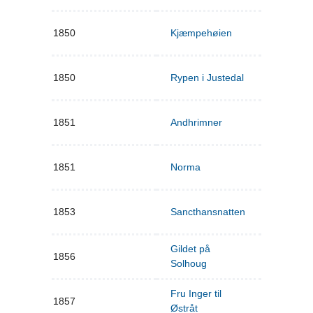
1850
Kjæmpehøien
1850
Rypen i Justedal
1851
Andhrimner
1851
Norma
1853
Sancthansnatten
Gildet på
1856
Solhoug
Fru Inger til
1857
Østråt