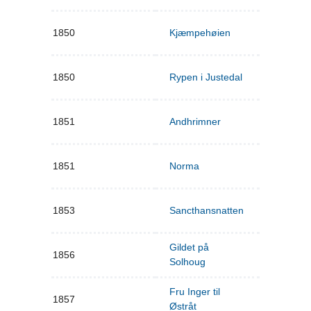
1850
Kjæmpehøien
1850
Rypen i Justedal
1851
Andhrimner
1851
Norma
1853
Sancthansnatten
Gildet på
1856
Solhoug
Fru Inger til
1857
Østråt