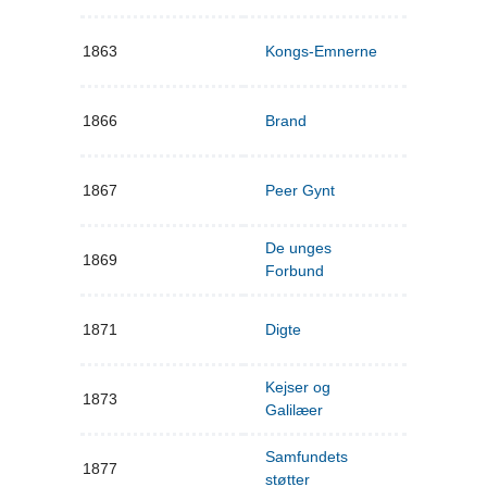
1863
Kongs-Emnerne
1866
Brand
1867
Peer Gynt
De unges
1869
Forbund
1871
Digte
Kejser og
1873
Galilæer
Samfundets
1877
støtter