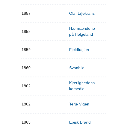
1857
Olaf Liljekrans
Hærmændene
1858
på Helgeland
1859
Fjeldfuglen
1860
Svanhild
Kjærlighedens
1862
komedie
1862
Terje Vigen
1863
Episk Brand