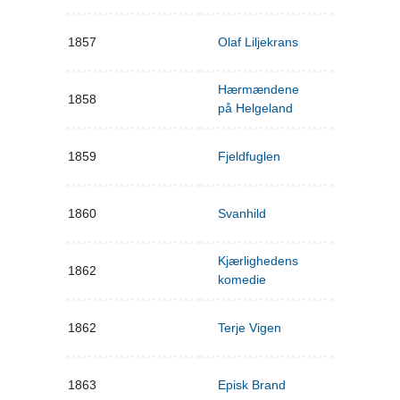
1857
Olaf Liljekrans
Hærmændene
1858
på Helgeland
1859
Fjeldfuglen
1860
Svanhild
Kjærlighedens
1862
komedie
1862
Terje Vigen
1863
Episk Brand