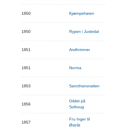
1850
Kjæmpehøien
1850
Rypen i Justedal
1851
Andhrimner
1851
Norma
1853
Sancthansnatten
Gildet på
1856
Solhoug
Fru Inger til
1857
Østråt