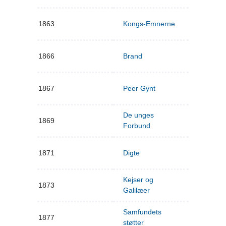
1863
Kongs-Emnerne
1866
Brand
1867
Peer Gynt
De unges
1869
Forbund
1871
Digte
Kejser og
1873
Galilæer
Samfundets
1877
støtter