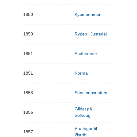
1850
Kjæmpehøien
1850
Rypen i Justedal
1851
Andhrimner
1851
Norma
1853
Sancthansnatten
Gildet på
1856
Solhoug
Fru Inger til
1857
Østråt