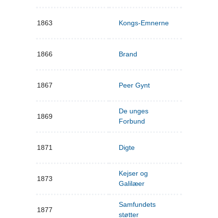
1863
Kongs-Emnerne
1866
Brand
1867
Peer Gynt
De unges
1869
Forbund
1871
Digte
Kejser og
1873
Galilæer
Samfundets
1877
støtter