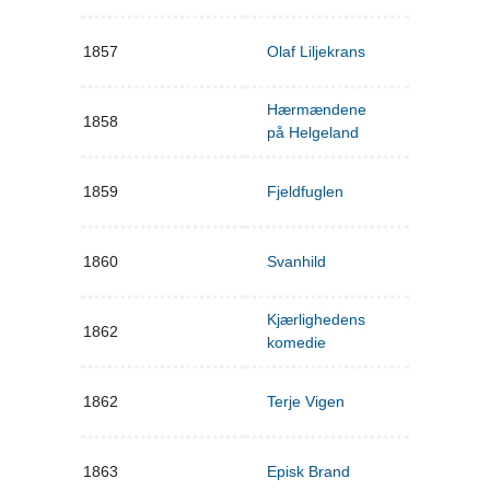
1857
Olaf Liljekrans
Hærmændene
1858
på Helgeland
1859
Fjeldfuglen
1860
Svanhild
Kjærlighedens
1862
komedie
1862
Terje Vigen
1863
Episk Brand