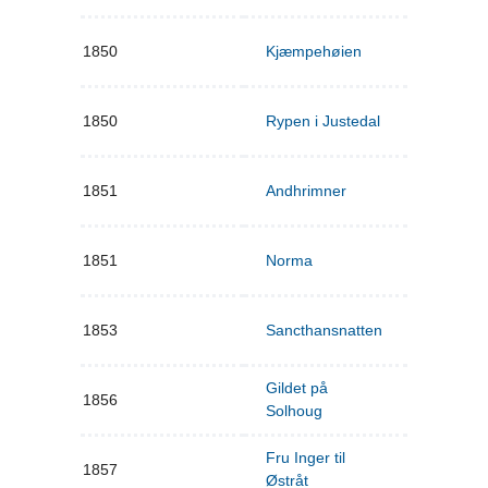
1850
Kjæmpehøien
1850
Rypen i Justedal
1851
Andhrimner
1851
Norma
1853
Sancthansnatten
Gildet på
1856
Solhoug
Fru Inger til
1857
Østråt