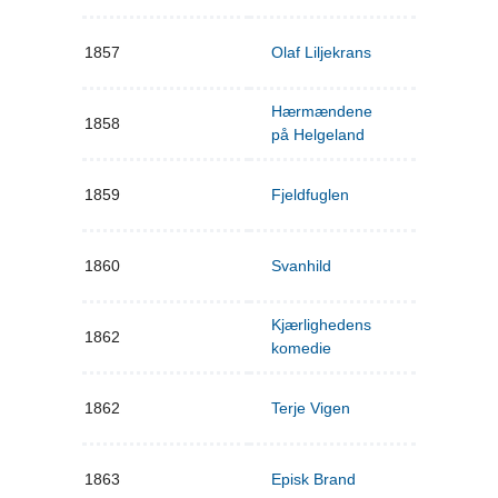
1857
Olaf Liljekrans
Hærmændene
1858
på Helgeland
1859
Fjeldfuglen
1860
Svanhild
Kjærlighedens
1862
komedie
1862
Terje Vigen
1863
Episk Brand