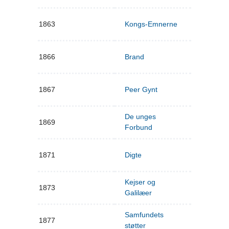
1863
Kongs-Emnerne
1866
Brand
1867
Peer Gynt
De unges
1869
Forbund
1871
Digte
Kejser og
1873
Galilæer
Samfundets
1877
støtter