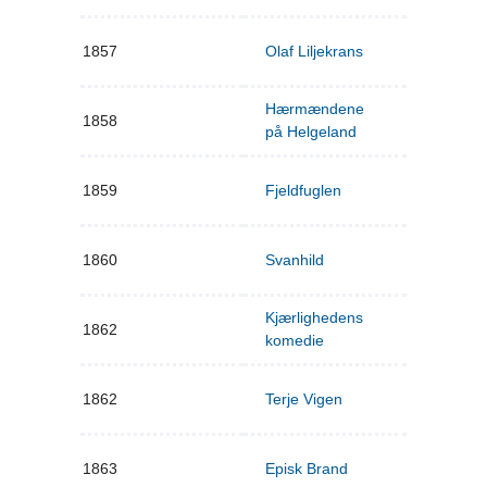
1857
Olaf Liljekrans
Hærmændene
1858
på Helgeland
1859
Fjeldfuglen
1860
Svanhild
Kjærlighedens
1862
komedie
1862
Terje Vigen
1863
Episk Brand