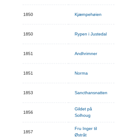
1850
Kjæmpehøien
1850
Rypen i Justedal
1851
Andhrimner
1851
Norma
1853
Sancthansnatten
Gildet på
1856
Solhoug
Fru Inger til
1857
Østråt