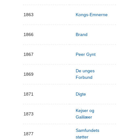
1863
Kongs-Emnerne
1866
Brand
1867
Peer Gynt
De unges
1869
Forbund
1871
Digte
Kejser og
1873
Galilæer
Samfundets
1877
støtter