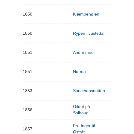
1850
Kjæmpehøien
1850
Rypen i Justedal
1851
Andhrimner
1851
Norma
1853
Sancthansnatten
Gildet på
1856
Solhoug
Fru Inger til
1857
Østråt