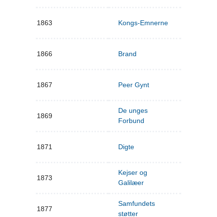
1863
Kongs-Emnerne
1866
Brand
1867
Peer Gynt
De unges
1869
Forbund
1871
Digte
Kejser og
1873
Galilæer
Samfundets
1877
støtter