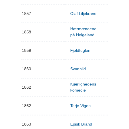
1857
Olaf Liljekrans
Hærmændene
1858
på Helgeland
1859
Fjeldfuglen
1860
Svanhild
Kjærlighedens
1862
komedie
1862
Terje Vigen
1863
Episk Brand