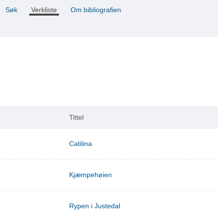
Søk
Verkliste
Om bibliografien
Tittel
Catilina
Kjæmpehøien
Rypen i Justedal