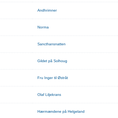
Andhrimner
Norma
Sancthansnatten
Gildet på Solhoug
Fru Inger til Østråt
Olaf Liljekrans
Hærmændene på Helgeland