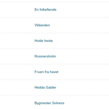
En folkefiende
Vildanden
Hvide heste
Rosmersholm
Fruen fra havet
Hedda Gabler
Bygmester Solness