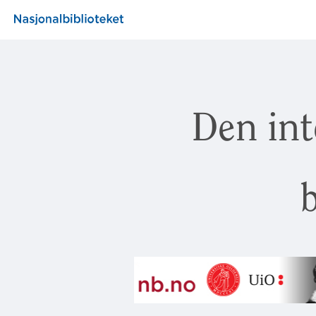
Den int
b