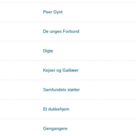
Peer Gynt
De unges Forbund
Digte
Kejser og Galilæer
Samfundets støtter
Et dukkehjem
Gengangere