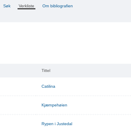
Søk
Verkliste
Om bibliografien
Tittel
Catilina
Kjæmpehøien
Rypen i Justedal