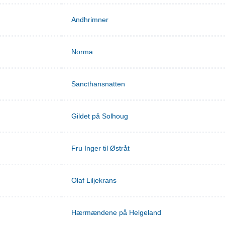
Andhrimner
Norma
Sancthansnatten
Gildet på Solhoug
Fru Inger til Østråt
Olaf Liljekrans
Hærmændene på Helgeland