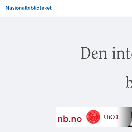
Den int
b