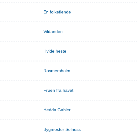
En folkefiende
Vildanden
Hvide heste
Rosmersholm
Fruen fra havet
Hedda Gabler
Bygmester Solness