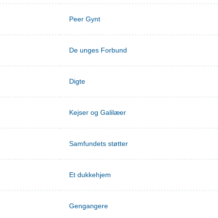
Peer Gynt
De unges Forbund
Digte
Kejser og Galilæer
Samfundets støtter
Et dukkehjem
Gengangere