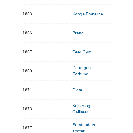
1863
Kongs-Emnerne
1866
Brand
1867
Peer Gynt
De unges
1869
Forbund
1871
Digte
Kejser og
1873
Galilæer
Samfundets
1877
støtter