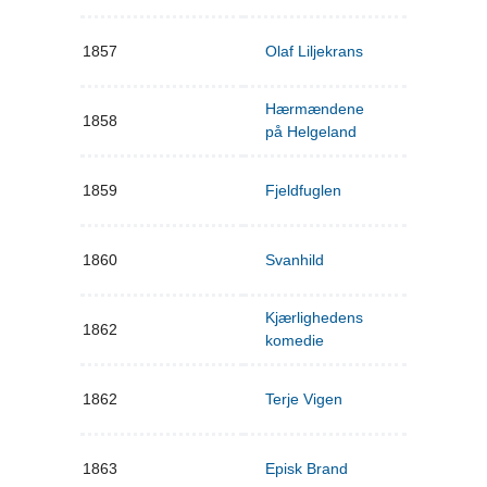
1857
Olaf Liljekrans
Hærmændene
1858
på Helgeland
1859
Fjeldfuglen
1860
Svanhild
Kjærlighedens
1862
komedie
1862
Terje Vigen
1863
Episk Brand