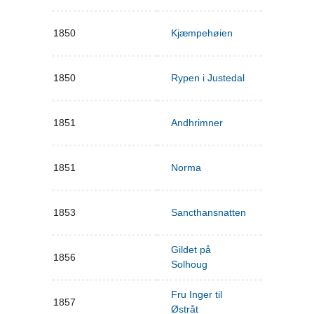
1850
Kjæmpehøien
1850
Rypen i Justedal
1851
Andhrimner
1851
Norma
1853
Sancthansnatten
Gildet på
1856
Solhoug
Fru Inger til
1857
Østråt