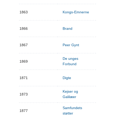
1863
Kongs-Emnerne
1866
Brand
1867
Peer Gynt
De unges
1869
Forbund
1871
Digte
Kejser og
1873
Galilæer
Samfundets
1877
støtter