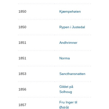
1850
Kjæmpehøien
1850
Rypen i Justedal
1851
Andhrimner
1851
Norma
1853
Sancthansnatten
Gildet på
1856
Solhoug
Fru Inger til
1857
Østråt