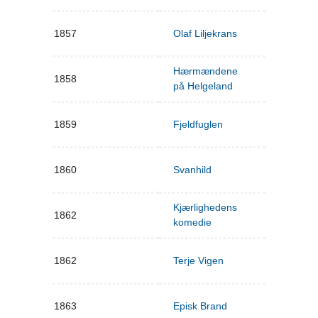
1857
Olaf Liljekrans
Hærmændene
1858
på Helgeland
1859
Fjeldfuglen
1860
Svanhild
Kjærlighedens
1862
komedie
1862
Terje Vigen
1863
Episk Brand