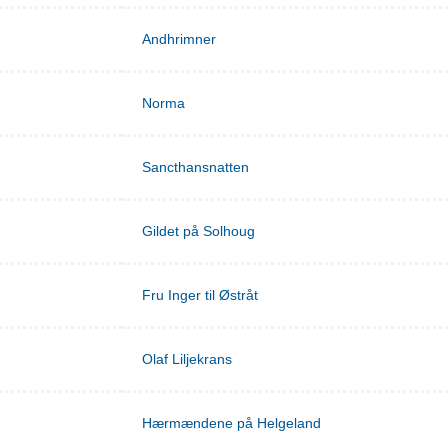
Andhrimner
Norma
Sancthansnatten
Gildet på Solhoug
Fru Inger til Østråt
Olaf Liljekrans
Hærmændene på Helgeland