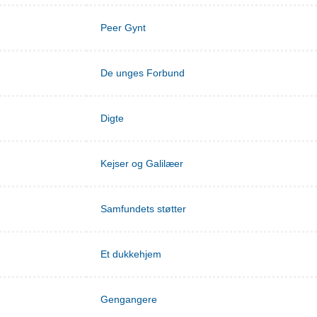
Peer Gynt
De unges Forbund
Digte
Kejser og Galilæer
Samfundets støtter
Et dukkehjem
Gengangere