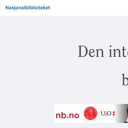
Den int
b