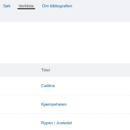
Søk
Verkliste
Om bibliografien
Tittel
Catilina
Kjæmpehøien
Rypen i Justedal