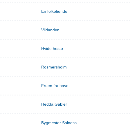
En folkefiende
Vildanden
Hvide heste
Rosmersholm
Fruen fra havet
Hedda Gabler
Bygmester Solness