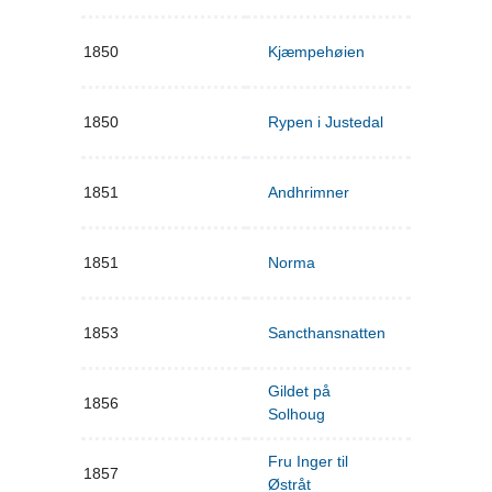
1850
Kjæmpehøien
1850
Rypen i Justedal
1851
Andhrimner
1851
Norma
1853
Sancthansnatten
Gildet på
1856
Solhoug
Fru Inger til
1857
Østråt