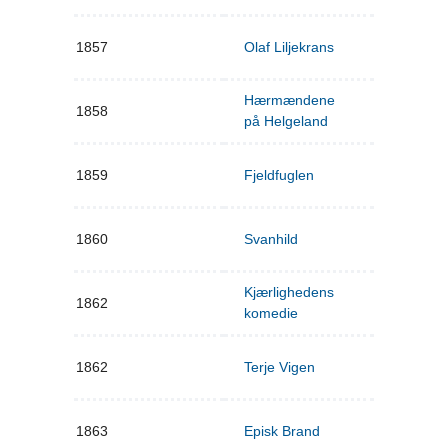
1857
Olaf Liljekrans
Hærmændene
1858
på Helgeland
1859
Fjeldfuglen
1860
Svanhild
Kjærlighedens
1862
komedie
1862
Terje Vigen
1863
Episk Brand