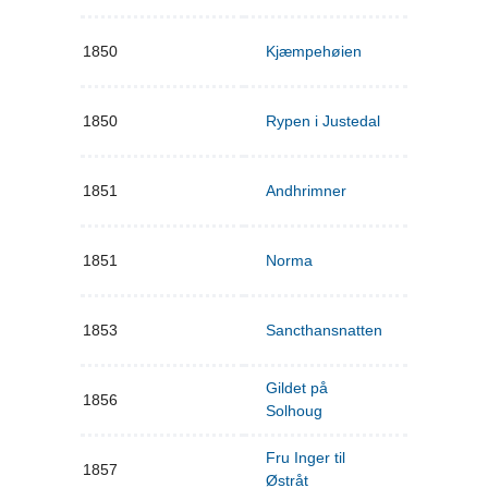
1850
Kjæmpehøien
1850
Rypen i Justedal
1851
Andhrimner
1851
Norma
1853
Sancthansnatten
Gildet på
1856
Solhoug
Fru Inger til
1857
Østråt