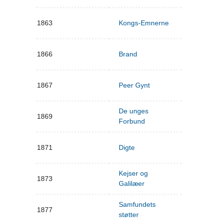
1863
Kongs-Emnerne
1866
Brand
1867
Peer Gynt
De unges
1869
Forbund
1871
Digte
Kejser og
1873
Galilæer
Samfundets
1877
støtter