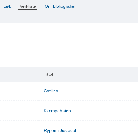
Søk
Verkliste
Om bibliografien
Tittel
Catilina
Kjæmpehøien
Rypen i Justedal