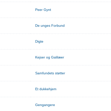
Peer Gynt
De unges Forbund
Digte
Kejser og Galilæer
Samfundets støtter
Et dukkehjem
Gengangere