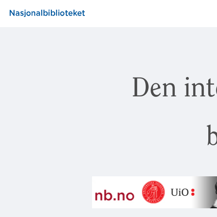
Den int
b