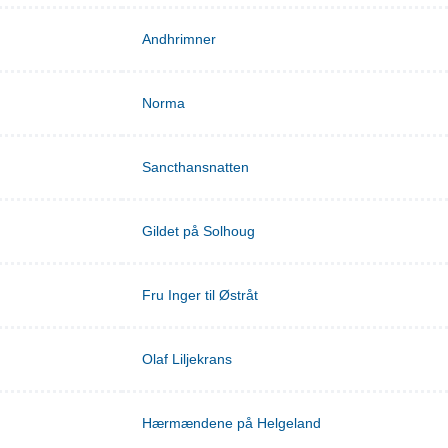
Andhrimner
Norma
Sancthansnatten
Gildet på Solhoug
Fru Inger til Østråt
Olaf Liljekrans
Hærmændene på Helgeland