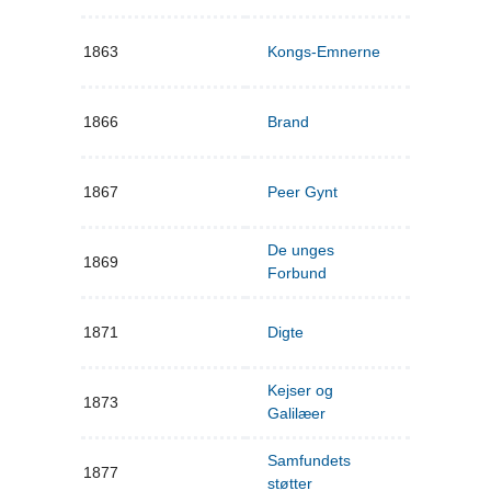
1863
Kongs-Emnerne
1866
Brand
1867
Peer Gynt
De unges
1869
Forbund
1871
Digte
Kejser og
1873
Galilæer
Samfundets
1877
støtter