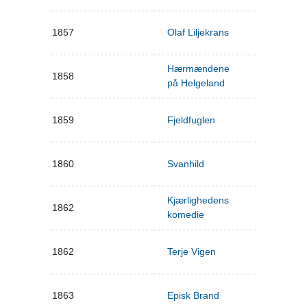
1857
Olaf Liljekrans
Hærmændene
1858
på Helgeland
1859
Fjeldfuglen
1860
Svanhild
Kjærlighedens
1862
komedie
1862
Terje Vigen
1863
Episk Brand