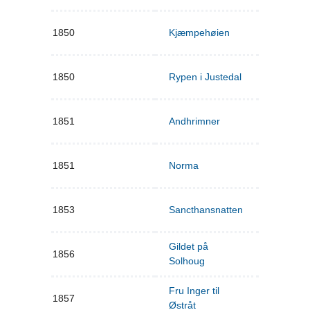
1850
Kjæmpehøien
1850
Rypen i Justedal
1851
Andhrimner
1851
Norma
1853
Sancthansnatten
Gildet på
1856
Solhoug
Fru Inger til
1857
Østråt