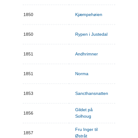
1850
Kjæmpehøien
1850
Rypen i Justedal
1851
Andhrimner
1851
Norma
1853
Sancthansnatten
Gildet på
1856
Solhoug
Fru Inger til
1857
Østråt